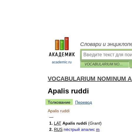
Словари и энциклоп
academic.ru
VOCABULARIUM NOMINUM ANIMALIUM QUINQUELINGUE — AVES
VOCABULARIUM NOMINUM A
Apalis ruddi
Толкование
Перевод
Apalis
ruddi
—
1
.
LAT
Apalis
ruddi
(
Grant
)
2
.
RUS
пёстрый
апалис
m