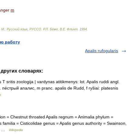
änger
m
—
М
.
:
Русский
язык
,
РУССО
.
Р
.
Л
.
Бёме
,
В
.
Е
.
Флинт
.
1994
.
ю работу
Apalis rufogularis
в других словарях:
 sritis zoologija | vardynas atitikmenys: lot. Apalis ruddi angl.
. пёстрый апалис, m pranc. apalis de Rudd, f ryšiai: platesnis
s
on = Chestnut throated Apalis regnum = Animalia phylum =
 familia = Cisticolidae genus = Apalis genus authority = Swainson,
ion …
Wikipedia