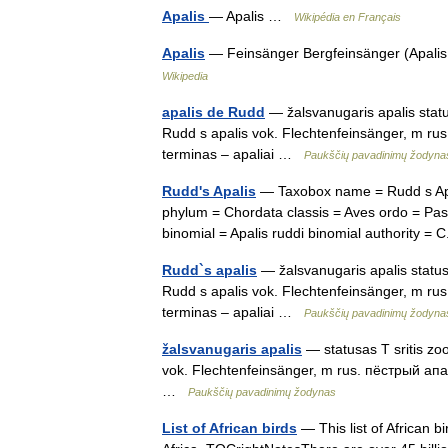
Apalis
— Apalis …
Wikipédia en Français
Apalis
— Feinsänger Bergfeinsänger (Apali
Wikipedia
apalis de Rudd
— žalsvanugaris apalis statusa
Rudd s apalis vok. Flechtenfeinsänger, m rus
terminas – apaliai …
Paukščių pavadinimų žodyna
Rudd's Apalis
— Taxobox name = Rudd s Apal
phylum = Chordata classis = Aves ordo = Passe
binomial = Apalis ruddi binomial authority 
Rudd`s apalis
— žalsvanugaris apalis statusas
Rudd s apalis vok. Flechtenfeinsänger, m rus
terminas – apaliai …
Paukščių pavadinimų žodyna
žalsvanugaris apalis
— statusas T sritis zoo
vok. Flechtenfeinsänger, m rus. пёстрый апали
…
Paukščių pavadinimų žodynas
List of African birds
— This list of African bi