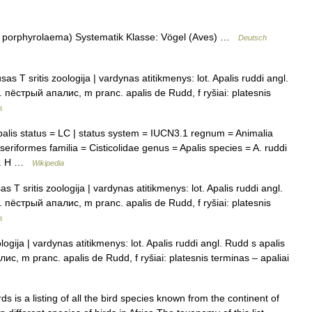
s porphyrolaema) Systematik Klasse: Vögel (Aves) …
Deutsch
s T sritis zoologija | vardynas atitikmenys: lot. Apalis ruddi angl.
. пёстрый апалис, m pranc. apalis de Rudd, f ryšiai: platesnis
s
is status = LC | status system = IUCN3.1 regnum = Animalia
riformes familia = Cisticolidae genus = Apalis species = A. ruddi
= C. H …
Wikipedia
 T sritis zoologija | vardynas atitikmenys: lot. Apalis ruddi angl.
. пёстрый апалис, m pranc. apalis de Rudd, f ryšiai: platesnis
s
logija | vardynas atitikmenys: lot. Apalis ruddi angl. Rudd s apalis
с, m pranc. apalis de Rudd, f ryšiai: platesnis terminas – apaliai
rds is a listing of all the bird species known from the continent of