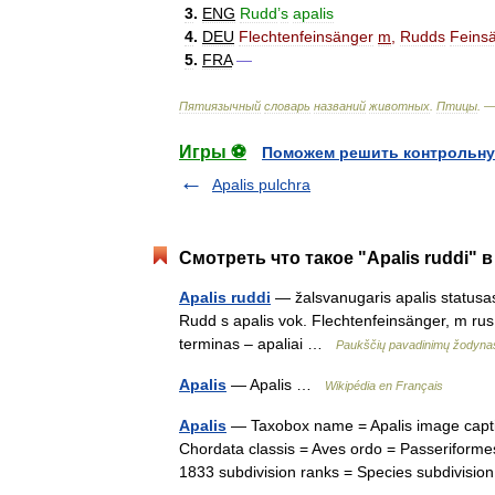
3
.
ENG
Rudd
’
s
apalis
4
.
DEU
Flechtenfeinsänger
m
,
Rudds
Feins
5
.
FRA
—
Пятиязычный
словарь
названий
животных
.
Птицы
. 
Игры ⚽
Поможем решить контрольну
Apalis pulchra
Смотреть что такое "Apalis ruddi" 
Apalis ruddi
— žalsvanugaris apalis statusas T
Rudd s apalis vok. Flechtenfeinsänger, m rus
terminas – apaliai …
Paukščių pavadinimų žodyna
Apalis
— Apalis …
Wikipédia en Français
Apalis
— Taxobox name = Apalis image capti
Chordata classis = Aves ordo = Passeriformes
1833 subdivision ranks = Species subdivis