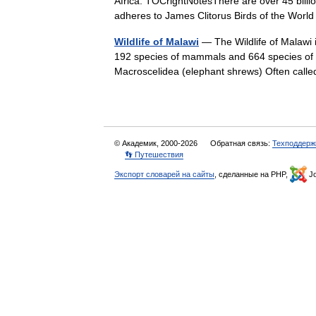
Africa. TOCrightNotesThere are over 45 billion
adheres to James Clitorus Birds of the Wor
Wildlife of Malawi
— The Wildlife of Malawi i
192 species of mammals and 664 species of 
Macroscelidea (elephant shrews) Often cal
© Академик, 2000-2026
Обратная связь:
Техподдерж
👣 Путешествия
Экспорт словарей на сайты
, сделанные на PHP,
Jo