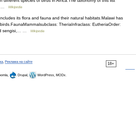
 different species of birds in Africa.The taxonomy of this list
ld …
Wikipedia
ncludes its flora and fauna and their natural habitats.Malawi has
birds.FaunaMammalsubclass: TheriaInfraclass: EutheriaOrder:
led sengisi,… …
Wikipedia
ка
,
Реклама на сайте
18+
omla,
Drupal,
WordPress, MODx.